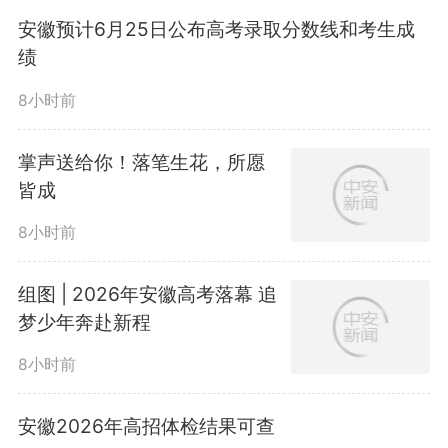
新试题形式，以高质量命题发挥高
安徽预计6月25日公布高考录取分数线和考生成
绩
考对基础教育的正向引导作用。
8小时前
在前进的道路上，有坦途也有
掌声送给你！落笔生花，所愿
陡坡，有平川也有险滩，有直道也
皆成
有弯路。在遭遇困顿、挫折甚至重
8小时前
大危机时，保持“体”和“源”不丧
组图 | 2026年安徽高考落幕 追
梦少年奔赴新程
失，是最终克服困难、重获生机的
8小时前
关键。2026年高考语文全国II卷的
作文就从此切入，引导考生在深刻
安徽2026年高招体检结果可查