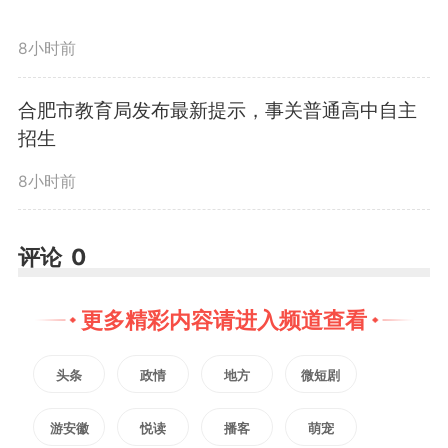
理解古语内涵的基础上，结合自身
8小时前
对个体生命成长的感悟以及对国
合肥市教育局发布最新提示，事关普通高中自主
家、民族历史和前途命运的思考进
招生
行写作。
8小时前
当前，世界之变、时代之变、
评论
0
历史之变正以前所未有的方式展
更多精彩内容请进入频道查看
开。准确识变、科学应变、主动求
头条
政情
地方
微短剧
变是青年成长中的必备素质。
2026年全国I卷作文以个人对某
游安徽
悦读
播客
萌宠