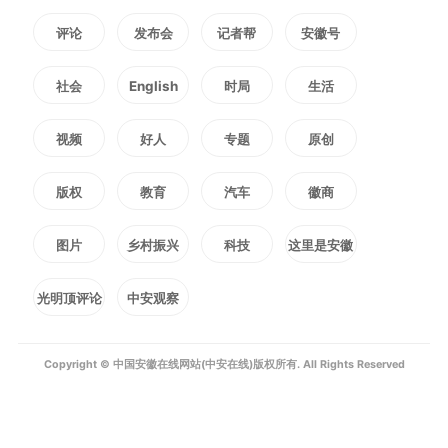
个“词语”理解的变化为切入点，通
评论
发布会
记者帮
安徽号
过引用习近平总书记的论述，将青
社会
English
时局
生活
年成长置于时代背景下，唤起青年
视频
好人
专题
原创
的使命担当，并将词语的含义、使
版权
教育
汽车
徽商
用语境等与个体的生命体验紧密联
图片
乡村振兴
科技
这里是安徽
结，引导青年在时代巨变中主动思
光明顶评论
中安观察
考、深化认知，形成积极向上的价
值观。
Copyright © 中国安徽在线网站(中安在线)版权所有. All Rights Reserved
此外，2026年高考语文试题