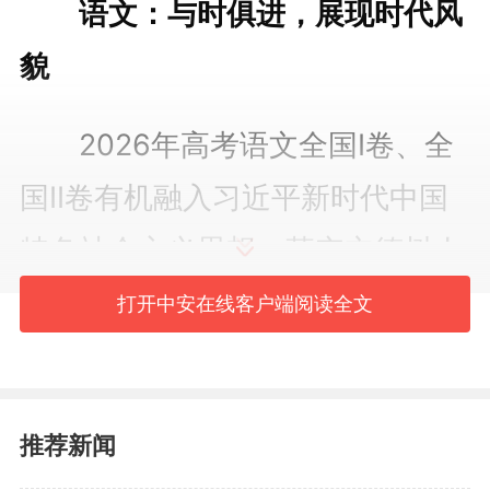
语文：与时俱进，展现时代风
貌
2026年高考语文全国I卷、全
国II卷有机融入习近平新时代中国
特色社会主义思想，落实立德树人
根本任务，充分挖掘语文学科育人
打开中安在线客户端阅读全文
价值，坚持做好思想浸润，持续增
强考试育人功能；夯实基础考查，
推荐新闻
凸显学科特色，聚焦素养提升，创