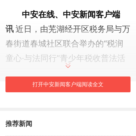
中安在线、中安新闻客户端
讯
近日，由芜湖经开区税务局与万
春街道春城社区联合举办的“税润
童心·与法同行”青少年税收普法活
动在社区热闹开展。活动聚焦青少
打开中安新闻客户端阅读全文
年法治启蒙，以“知识课堂+趣味实
践”为核心，通过税法知识小课
堂、共绘法治涂鸦墙等环节，将抽
推荐新闻
象的法治理念转化为孩子们看得