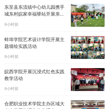
见、摸得着的生动体验，为青少年
东至县东流镇中心幼儿园携手
城东村皖家幸福驿站开展亲子
带来一场别开生面的“法治启蒙之
阅读活动
9小时前
旅”。
蚌埠学院艺术设计学院开展主
题墙绘实践活动
活动现场，税法知识小课堂率
9小时前
先开讲。税务干部化身“税法老
师”，为孩子们讲解税收的来源、
皖西学院开展沉浸式红色实践
教学活动
作用以及“税收取之于民、用之于
9小时前
民”的深刻内涵。“我们就读的学
合肥职业技术学院主办区域大
校、家门口的公园，都是靠税收建