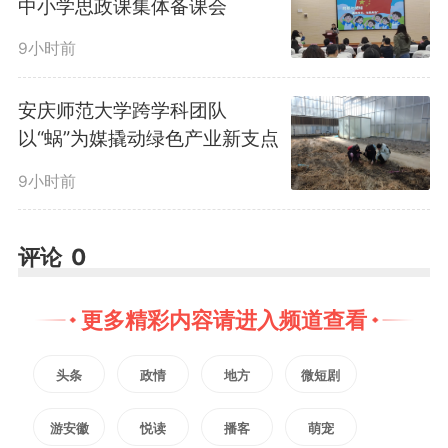
中小学思政课集体备课会
设维护的哦！”通俗易懂的语言、
9小时前
贴近生活的案例，让孩子们听得津
安庆师范大学跨学科团队
津有味，纷纷举手分享自己对税收
以“蜗”为媒撬动绿色产业新支点
的理解，法治的种子在欢声笑语中
9小时前
悄然播撒。
评论
0
随后，共绘法治涂鸦墙环节将
更多精彩内容请进入频道查看
活动推向高潮。在税务干部和社区
头条
政情
地方
微短剧
志愿者的引导下，孩子们手持画
游安徽
悦读
播客
萌宠
笔，将课堂所学融入创作，在涂鸦